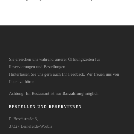
Sie erreichen uns während unserer Öffnungszeiten für
Reservierungen und Bestellungen.
Hinterlassen Sie uns gern auch Ihr Feedback. Wir freuen uns von
Ihnen zu hören!
Achtung: Im Restaurant ist nur
Barzahlung
möglich.
BESTELLEN UND RESERVIEREN
Boschstraße 3,
37327 Leinefelde-Worbis