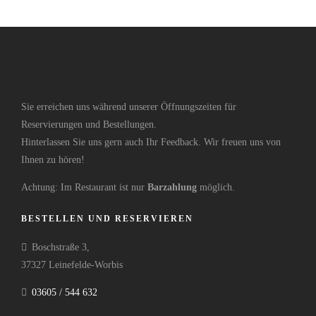
Sie erreichen uns während unserer Öffnungszeiten für
Reservierungen und Bestellungen.
Hinterlassen Sie uns gern auch Ihr Feedback. Wir freuen uns von
Ihnen zu hören!
Achtung: Im Restaurant ist nur
Barzahlung
möglich.
BESTELLEN UND RESERVIEREN
Boschstraße 3,
37327 Leinefelde-Worbis
03605 / 544 632