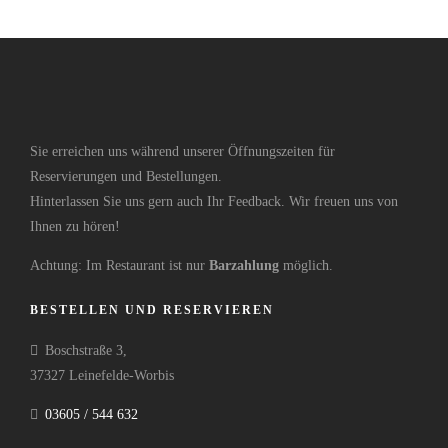
Sie erreichen uns während unserer Öffnungszeiten für
Reservierungen und Bestellungen.
Hinterlassen Sie uns gern auch Ihr Feedback. Wir freuen uns von
Ihnen zu hören!
Achtung: Im Restaurant ist nur
Barzahlung
möglich.
BESTELLEN UND RESERVIEREN
Boschstraße 3,
37327 Leinefelde-Worbis
03605 / 544 632