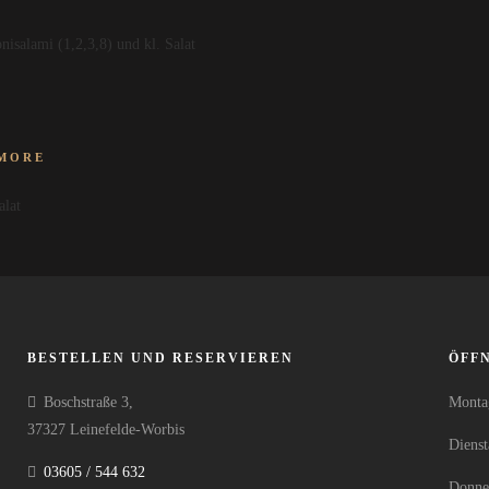
isalami (1,2,3,8) und kl. Salat
MORE
alat
BESTELLEN UND RESERVIEREN
ÖFF
Boschstraße 3,
Montag
37327 Leinefelde-Worbis
Diens
03605 / 544 632
Donner