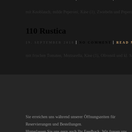
mit Knoblauch, milde Peperoni, Käse (1), Zwiebeln und Peperon
110 Rustica
19. SEPTEMBER 2018
NO COMMENT
READ 
mit frischen Tomaten, Mozzarella, Käse (1), Olivenöl und kl. S
Sie erreichen uns während unserer Öffnungszeiten für
Reservierungen und Bestellungen.
Hinterlassen Sie uns gern auch Ihr Feedback. Wir freuen uns